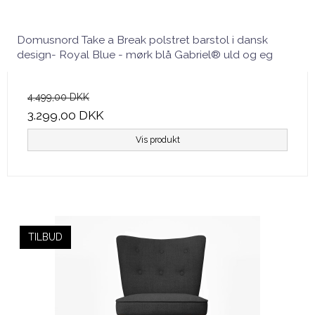
Domusnord Take a Break polstret barstol i dansk
design- Royal Blue - mørk blå Gabriel® uld og eg
4.499,00 DKK
3.299,00 DKK
Vis produkt
TILBUD