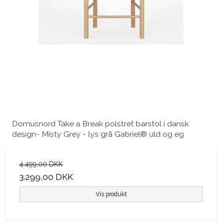
Domusnord Take a Break polstret barstol i dansk
design- Misty Grey - lys grå Gabriel® uld og eg
4.499,00 DKK
3.299,00 DKK
Vis produkt