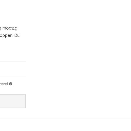
og modtag
shoppen. Du
brevet