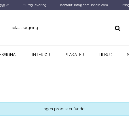
 399 kr
Hurtig levering
Kontakt: info@domusnord.com
Pris
ESSIONAL
INTERIØR
PLAKATER
TILBUD
Ingen produkter fundet.