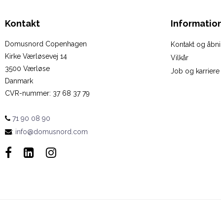
Kontakt
Informatio
Domusnord Copenhagen
Kontakt og åbni
Kirke Værløsevej 14
Vilkår
3500 Værløse
Job og karriere
Danmark
CVR-nummer
:
37 68 37 79
71 90 08 90
:
info@domusnord.com