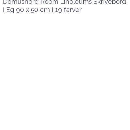
Domusnord Room Linoleums Skrivebord
i Eg 90 x 50 cm i 19 farver