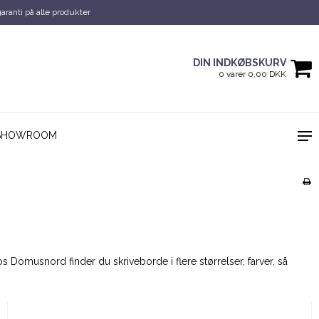
garanti på alle produkter
DIN INDKØBSKURV
0 varer 0,00 DKK
SHOWROOM
Domusnord finder du skriveborde i flere størrelser, farver, så