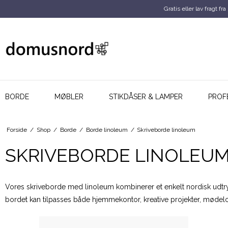
Gratis eller lav fragt fra
BORDE
MØBLER
STIKDÅSER & LAMPER
PROF
Forside
/
Shop
/
Borde
/
Borde linoleum
/
Skriveborde linoleum
SKRIVEBORDE LINOLEU
Vores skriveborde med linoleum kombinerer et enkelt nordisk udtryk
bordet kan tilpasses både hjemmekontor, kreative projekter, mødel