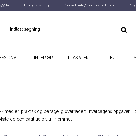
 399 kr
Hurtig levering
Kontakt: info@domusnord.com
Pris
ESSIONAL
INTERIØR
PLAKATER
TILBUD
M
 med en praktisk og behagelig overflade til hverdagens opgaver. Hos 
okale og den daglige brug i hjemmet.