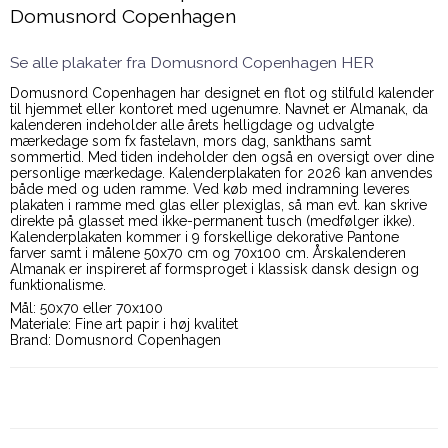
Domusnord Copenhagen
Se alle plakater fra Domusnord Copenhagen HER
Domusnord Copenhagen har designet en flot og stilfuld kalender
til hjemmet eller kontoret med ugenumre. Navnet er Almanak, da
kalenderen indeholder alle årets helligdage og udvalgte
mærkedage som fx fastelavn, mors dag, sankthans samt
sommertid. Med tiden indeholder den også en oversigt over dine
personlige mærkedage. Kalenderplakaten for 2026 kan anvendes
både med og uden ramme. Ved køb med indramning leveres
plakaten i ramme med glas eller plexiglas, så man evt. kan skrive
direkte på glasset med ikke-permanent tusch (medfølger ikke).
Kalenderplakaten kommer i 9 forskellige dekorative Pantone
farver samt i målene 50x70 cm og 70x100 cm. Årskalenderen
Almanak er inspireret af formsproget i klassisk dansk design og
funktionalisme.
Mål: 50x70 eller 70x100
Materiale: Fine art papir i høj kvalitet
Brand: Domusnord Copenhagen