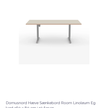
Domusnord Hæve Sænkebord Room Linoleum Eg
kant 160 x 80 cm i 19 farver