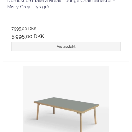
Domusnord Take a Break Lounge Chair lænestol –
Misty Grey - lys grå
7.995,00 DKK
5.995,00 DKK
Vis produkt