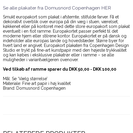
Se alle plakater fra Domusnord Copenhagen HER
Smukt europakort som plakat i afstemte, stilfulde farver. Få et
dekorativt overblik over europa på din væg i stuen, værelset,
køkkenet eller på kontoret med dette store europakort som plakat
eventuelt i en flot ramme. Europakortet passer perfekt til det
moderne hjem eller stilrene kontor. Europakortet er på dansk og
indeholder alle europas lande og hovedstæder. Større byer for
hvert land er angivet. Europakort plakaten fra Copenhagen Design
Studio er trykt på fine-art kunstpapir med den højeste trykkvalitet
og kan købes i eksklusive plakatrør eller i ramme – se alle
muligheder i variantvælgeren ovenover.
Ved tilkøb af ramme sparer du DKK 50,00 - DKK 100,00
Mål: Se ‘Vælg størrelse’
Materiale: Fine art papir i høj kvalitet
Brand: Domusnord Copenhagen