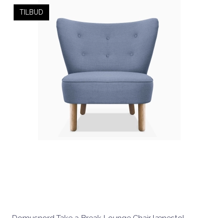
TILBUD
Domusnord Take a Break Lounge Chair lænestol –