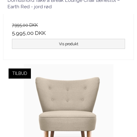
Domusnord Take a Break Lounge Chair lænestol –
Earth Red - jord rød
7.995,00 DKK
5.995,00 DKK
Vis produkt
TILBUD