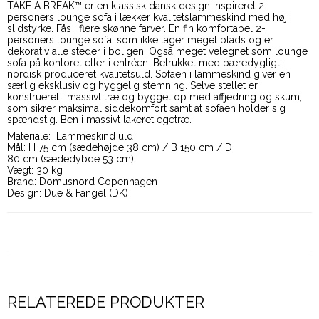
TAKE A BREAK™ er en klassisk dansk design inspireret 2-
personers lounge sofa i lækker kvalitetslammeskind med høj
slidstyrke. Fås i flere skønne farver. En fin komfortabel 2-
personers lounge sofa, som ikke tager meget plads og er
dekorativ alle steder i boligen. Også meget velegnet som lounge
sofa på kontoret eller i entréen. Betrukket med bæredygtigt,
nordisk produceret kvalitetsuld. Sofaen i lammeskind giver en
særlig eksklusiv og hyggelig stemning. Selve stellet er
konstrueret i massivt træ og bygget op med affjedring og skum,
som sikrer maksimal siddekomfort samt at sofaen holder sig
spændstig. Ben i massivt lakeret egetræ.
Materiale: Lammeskind uld
Mål: H 75 cm (sædehøjde 38 cm) / B 150 cm / D
80 cm (sædedybde 53 cm)
Vægt: 30 kg
Brand: Domusnord Copenhagen
Design: Due & Fangel (DK)
RELATEREDE PRODUKTER