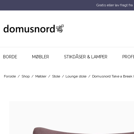
Gratis eller lav fragt fra
BORDE
MØBLER
STIKDÅSER & LAMPER
PROF
Forside
/
Shop
/
Møbler
/
Stole
/
Lounge stole
/
Domusnord Take a Break L