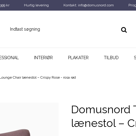
 399 kr
Hurtig levering
Kontakt: info@domusnord.com
Pris
ESSIONAL
INTERIØR
PLAKATER
TILBUD
ounge Chair lænestol – Crispy Rose - rosa rød
Domusnord T
lænestol – C