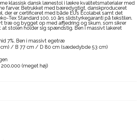
 klassisk dansk lænestol i lækre kvalitetsmaterialer med
kønne farver. Betrukket med bæredygtigt, danskproduceret
el, der er certificeret med både EU’s Ecolabel samt det
o-Tex Standard 100. 10 års slidstyrkegaranti på tekstilen.
ivt træ og bygget op med affjedring og skum, som sikrer
t stolen holder sig spændstig. Ben i massivt lakeret
mid 7%. Ben i massivt egetræ
 cm) / B 77 cm / D 80 cm (sædedybde 53 cm)
gen
e): 200.000 (meget høj)