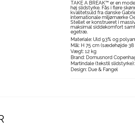
TAKE A BREAK™ er en moderne
høj slidstyrke. Fås i flere s
kvalitetsuld fra danske Gabri
internationale miljømærke Oek
Stellet er konstrueret i mass
maksimal siddekomfort samt a
egetræ.
Materiale: Uld 93% og polya
Mål: H 75 cm (sædehøjde 38
Vægt: 12 kg
Brand: Domusnord Copenha
Martindale (tekstil slidstyrk
Design: Due & Fangel
R