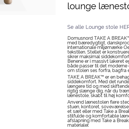
lounge lænest
Se alle Lounge stole HE
Domusnord TAKE A BREAK™ Ch
med bæredygtigt, danskprodu
internationale miljømærke Oe
tekstilen. Stellet er konstru
sikrer maksimal siddekomfort
Benene er i massivt lakeret e
både passer til det moderne o
om stolen ses forfra, bagfra el
TAKE A BREAK™ er en behagel
siddekomfort. Med det runden
længere tid og med skiftende
rigtig slænge dig, når du træ
lænestole, skabt til høj komf
Anvend lænestolen flere stede
stuen, kontoret, soveværelset 
et sæt eller med Take a Brea
stilfulde og komfortable læne
afslapning med Take a Break 
materialer.