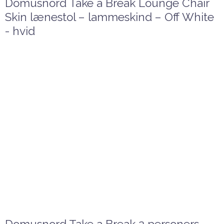
Domusnord Take a Break Lounge Chair
Skin lænestol – lammeskind – Off White
- hvid
Domusnord Take a Break 2 personers