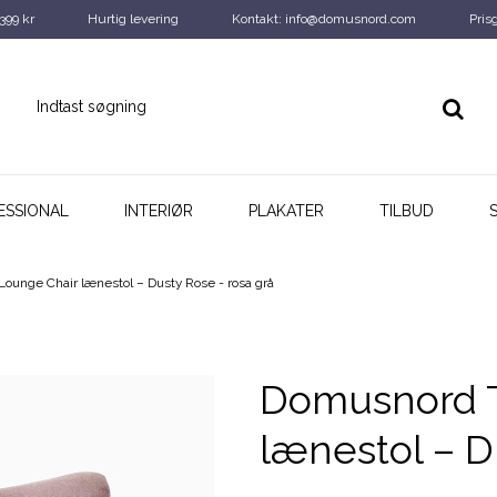
 399 kr
Hurtig levering
Kontakt: info@domusnord.com
Pris
ESSIONAL
INTERIØR
PLAKATER
TILBUD
ounge Chair lænestol – Dusty Rose - rosa grå
Domusnord T
lænestol – D