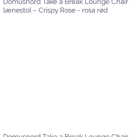
Domusnord Take a Break Lounge Chair
lænestol – Crispy Rose - rosa rød
Domusnord Take a Break Lounge Chair