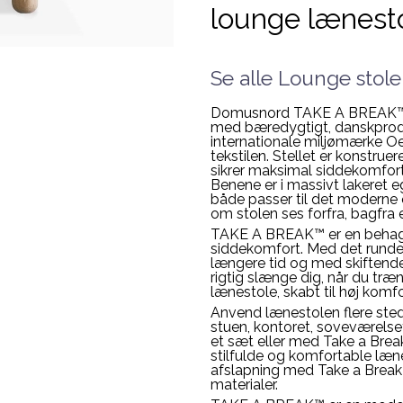
lounge lænest
Se alle Lounge stol
Domusnord TAKE A BREAK™ Ch
med bæredygtigt, danskprodu
internationale miljømærke Oe
tekstilen. Stellet er konstru
sikrer maksimal siddekomfort
Benene er i massivt lakeret e
både passer til det moderne o
om stolen ses forfra, bagfra el
TAKE A BREAK™ er en behagel
siddekomfort. Med det runden
længere tid og med skiftende
rigtig slænge dig, når du træ
lænestole, skabt til høj komf
Anvend lænestolen flere stede
stuen, kontoret, soveværelset 
et sæt eller med Take a Brea
stilfulde og komfortable læne
afslapning med Take a Break 
materialer.