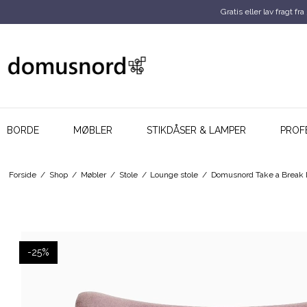
Gratis eller lav fragt fra
BORDE
MØBLER
STIKDÅSER & LAMPER
PROF
Forside
/
Shop
/
Møbler
/
Stole
/
Lounge stole
/
Domusnord Take a Break L
-25%