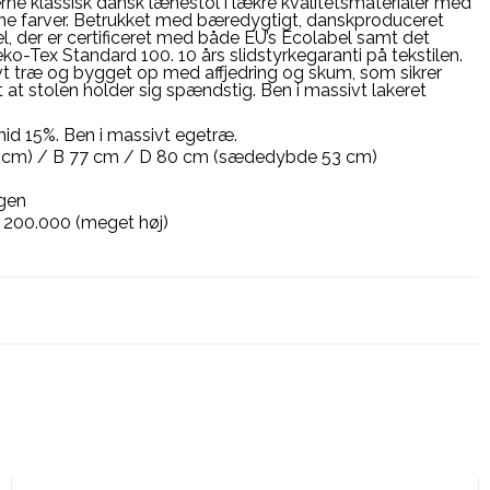
 klassisk dansk lænestol i lækre kvalitetsmaterialer med
kønne farver. Betrukket med bæredygtigt, danskproduceret
el, der er certificeret med både EU’s Ecolabel samt det
o-Tex Standard 100. 10 års slidstyrkegaranti på tekstilen.
ivt træ og bygget op med affjedring og skum, som sikrer
t stolen holder sig spændstig. Ben i massivt lakeret
id 15%. Ben i massivt egetræ.
 cm) / B 77 cm / D 80 cm (sædedybde 53 cm)
gen
e): 200.000 (meget høj)