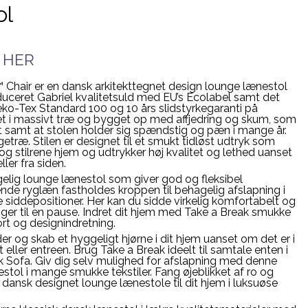
ol
e HER
air er en dansk arkitekttegnet design lounge lænestol
ceret Gabriel kvalitetsuld med EU’s Ecolabel samt det
ko-Tex Standard 100 og 10 års slidstyrkegaranti på
eret i massivt træ og bygget op med affjedring og skum, som
 samt at stolen holder sig spændstig og pæn i mange år.
getræ. Stilen er designet til et smukt tidløst udtryk som
g stilrene hjem og udtrykker høj kvalitet og lethed uanset
ler fra siden.
ig lounge lænestol som giver god og fleksibel
de ryglæn fastholdes kroppen til behagelig afslapning i
 siddepositioner. Her kan du sidde virkelig komfortabelt og
nger til en pause. Indret dit hjem med Take a Break smukke
ort og designindretning.
r og skab et hyggeligt hjørne i dit hjem uanset om det er i
eller entreen. Brug Take a Break ideelt til samtale enten i
k Sofa. Giv dig selv mulighed for afslapning med denne
stol i mange smukke tekstiler. Fang øjeblikket af ro og
dansk designet lounge lænestole til dit hjem i luksuøse