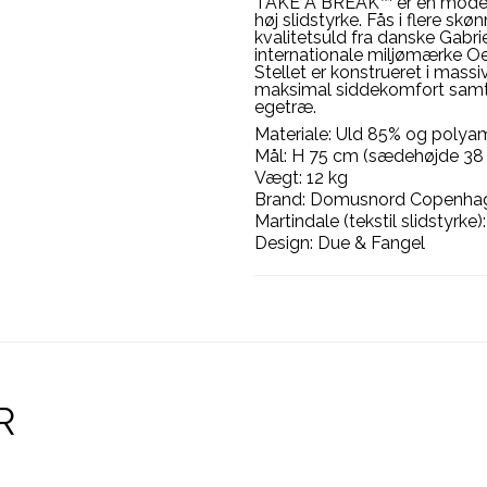
TAKE A BREAK™ er en moderne
høj slidstyrke. Fås i flere s
kvalitetsuld fra danske Gabri
internationale miljømærke Oek
Stellet er konstrueret i mass
maksimal siddekomfort samt a
egetræ.
Materiale: Uld 85% og polyam
Mål: H 75 cm (sædehøjde 38
Vægt: 12 kg
Brand: Domusnord Copenha
Martindale (tekstil slidstyrk
Design: Due & Fangel
R